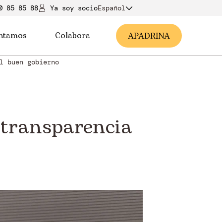
0 85 85 88
Ya soy soci
o
Español
ntamos
Colabora
A
PADRINA
l buen gobierno
 transparencia