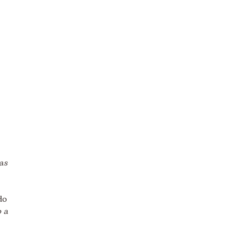
as
do
o a