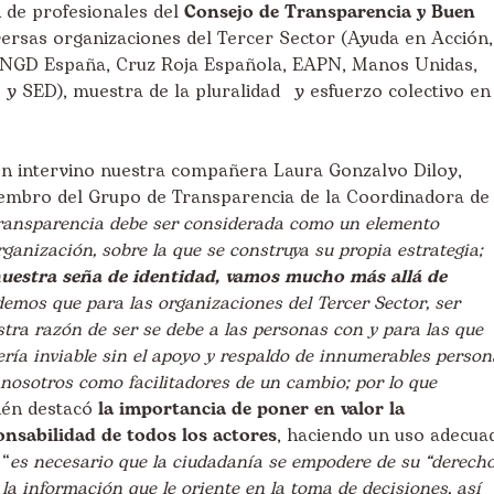
n de profesionales del
Consejo de Transparencia y Buen
versas organizaciones del Tercer Sector (Ayuda en Acción,
ONGD España, Cruz Roja Española, EAPN, Manos Unidas,
 y SED), muestra de la pluralidad y esfuerzo colectivo en
n intervino nuestra compañera Laura Gonzalvo Diloy,
embro del Grupo de Transparencia de la Coordinadora de
transparencia debe ser considerada como un elemento
rganización, sobre la que se construya su propia estrategia;
nuestra seña de identidad, vamos mucho más allá de
demos que para las
organizaciones del Tercer Sector, ser
tra razón de ser se debe a las personas con y para las que
ería inviable sin el apoyo y respaldo de innumerables person
nosotros como facilitadores de un cambio; por lo que
ién destacó
la importancia de poner en valor la
onsabilidad de todos los actores
, haciendo un uso adecua
 “
es necesario que la ciudadanía se empodere de su “derech
a información que le oriente en la toma de decisiones, así