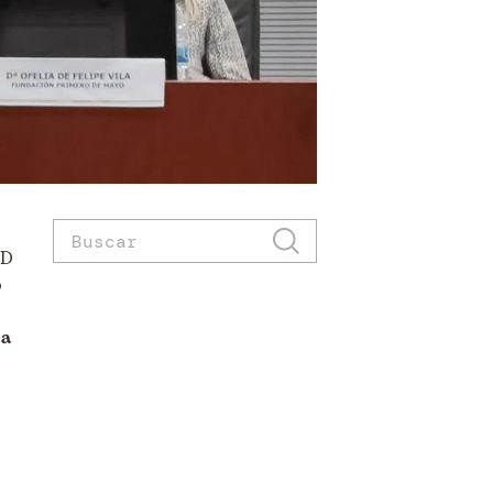
GD
o
 a