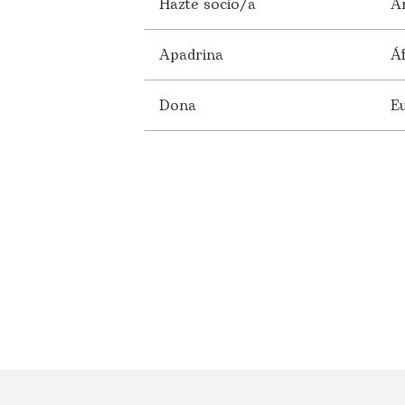
Hazte socio/a
A
Apadrina
Áf
Dona
E