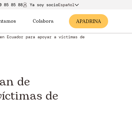
0 85 85 88
Ya soy soci
o
Español
ntamos
Colabora
A
PADRINA
en Ecuador para apoyar a víctimas de
an de
íctimas de