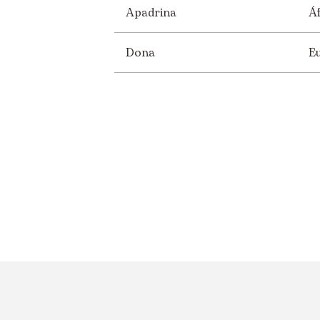
Apadrina
Áf
Dona
E