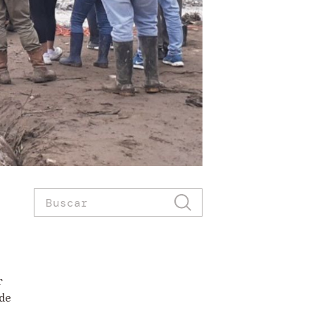
r
 de