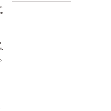
da
en
e
s,
o
n