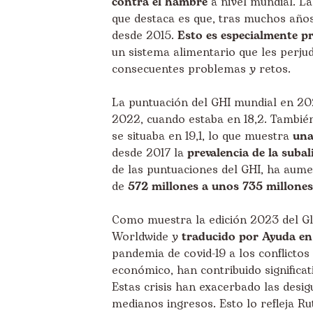
contra el hambre
a nivel mundial. L
que destaca es que, tras muchos año
desde 2015.
Esto es especialmente p
un sistema alimentario que les perju
consecuentes problemas y retos.
La puntuación del GHI mundial en 20
2022, cuando estaba en 18,2. Tambié
se situaba en 19,1, lo que muestra
una
desde 2017 la
prevalencia de la suba
de las puntuaciones del GHI, ha aum
de
572 millones a unos 735 millones
Como muestra la edición 2023 del G
Worldwide
y
traducido por Ayuda en
pandemia de covid-19 a los conflicto
económico, han contribuido significa
Estas crisis han exacerbado las desig
medianos ingresos. Esto lo refleja Ru