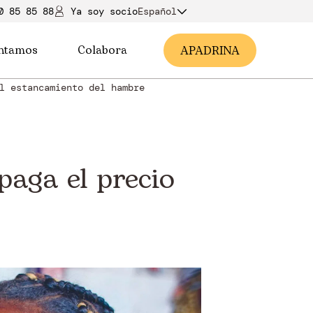
0 85 85 88
Ya soy soci
o
Español
ntamos
Colabora
A
PADRINA
l estancamiento del hambre
paga el precio