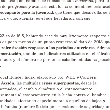
a situación del hambre se considera aún
moderada,
pero lo
s de progresos y avances, esta lucha se mantiene estanca
reocupante para la juventud,
que tiene que desarrollarse 
dica y que, además, es el que heredarán, con sus
23 es de 18,3, habiendo crecido muy levemente respecto a
n es poco menos de un punto respecto al dato de 2015, qu
 ralentización respecto a los periodos anteriores
. Ademá
limentación
, uno de los indicadores utilizados en el cálculo
entado, y el número de personas subalimentadas ha pasad
.
lobal Hunger Index, elaborado por
WHH
y
Concern
 Acción
, las múltiples
crisis superpuestas
, desde la
s armados, el cambio climático o el estancamiento
tivamente al estancamiento en la lucha contra el hambre.
ualdades, afectando especialmente a aquellos de bajos y
th Yumba (nombre ficticio por cuestiones de seguridad), u