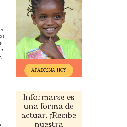
ue
mos
s
on
,
A
PADRINA HOY
Informarse es
una forma de
actuar. ¡Recibe
nuestra
s