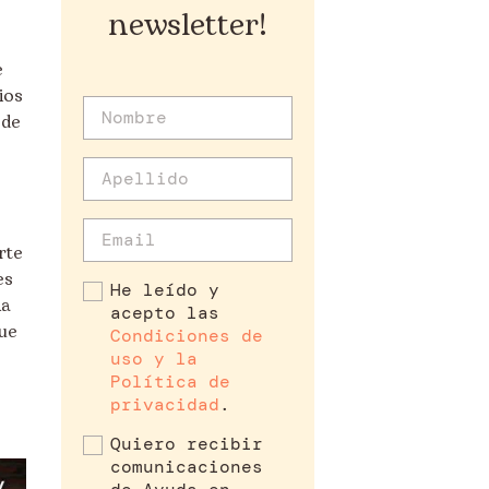
newsletter!
e
ios
 de
rte
es
He leído y
ha
acepto las
ue
Condiciones de
uso y la
Política de
privacidad
.
Quiero recibir
comunicaciones