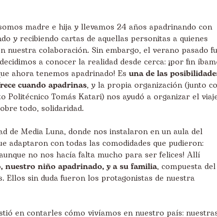
somos madre e hija y llevamos 24 años apadrinando con
do y recibiendo cartas de aquellas personitas a quienes
n nuestra colaboración. Sin embargo, el verano pasado f
decidimos a conocer la realidad desde cerca: ¡por fin íba
 que ahora tenemos apadrinado! Es
una de las posibilidade
frece cuando apadrinas
, y la propia organización (junto c
tuto Politécnico Tomás Katari) nos ayudó a organizar el viaje
obre todo, solidaridad.
d de Media Luna, donde nos instalaron en un aula del
que adaptaron con todas las comodidades que pudieron:
aunque no nos hacía falta mucho para ser felices! Allí
, nuestro niño apadrinado, y a su familia
, compuesta del
. Ellos sin duda fueron los protagonistas de nuestra
istió en contarles cómo vivíamos en nuestro país: nuestra