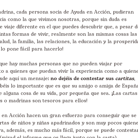
adrina, cada persona socia de Ayuda en Acción, pudieran
cia como la que vivimos nosotras, porque sin duda es
de viaje diferente en el que puedes descubrir que, a pesar d
stintas formas de vivir, realmente son las mismas cosas las
lud, la familia, las relaciones, la educación y la prosperid
lo pone fácil para hacerlo!
que hay muchas personas que no pueden viajar por
to a quienes que puedan vivir la experiencia como a quien
sde aquí un mensaje
: no dejéis de contestar sus
cartitas
,
abéis lo importante que es que su amigo o amiga de Españ
te alguna cosa de su vida, por pequeña que sea. ¡Las cartas
os o madrinas son tesoros para ellos!
 en Acción hacen un gran esfuerzo para conseguir que se
artas de niños y niñas apadrinados y son muy pocos quien
ra, además, es mucho más fácil, porque se puede contesta
mirad el informe que os llega junto con la carta).