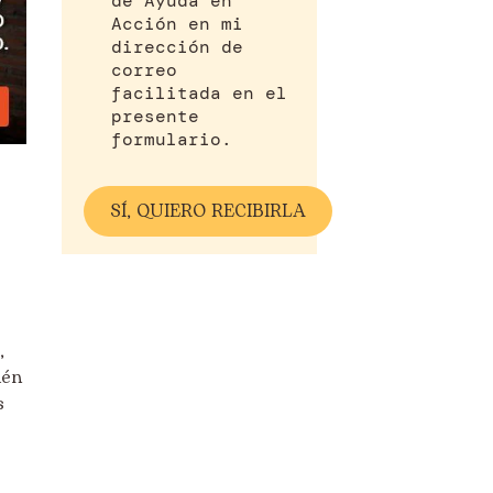
de Ayuda en
Acción en mi
dirección de
correo
facilitada en el
presente
formulario.
,
ién
s