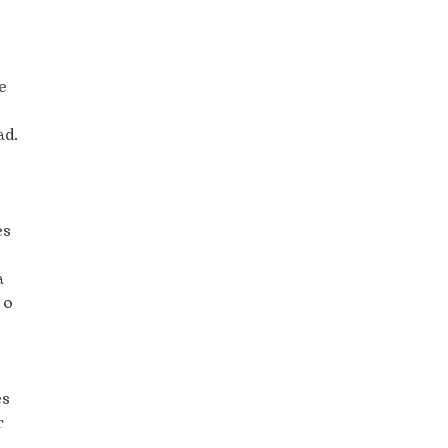
e
ad.
es
a
 o
es
r