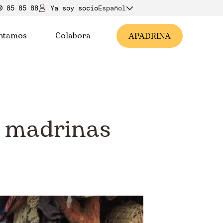
0 85 85 88
Ya soy soci
o
Español
ntamos
Colabora
A
PADRINA
os madrinas