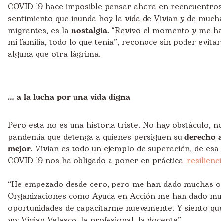
COVID-19 hace imposible pensar ahora en reencuentros.
sentimiento que inunda hoy la vida de Vivian y de muc
migrantes, es la
nostalgia
. “Revivo el momento y me hac
mi familia, todo lo que tenía”, reconoce sin poder evit
alguna que otra lágrima.
… a la lucha por una vida digna
Pero esta no es una historia triste. No hay obstáculo, no
pandemia que detenga a quienes persiguen su
derecho 
mejor
. Vivian es todo un ejemplo de superación, de esa
COVID-19 nos ha obligado a poner en práctica:
resilienc
“He empezado desde cero, pero me han dado muchas o
Organizaciones como Ayuda en Acción me han dado m
oportunidades de capacitarme nuevamente. Y siento que
yo: Vivian Velasco, la profesional, la docente”.