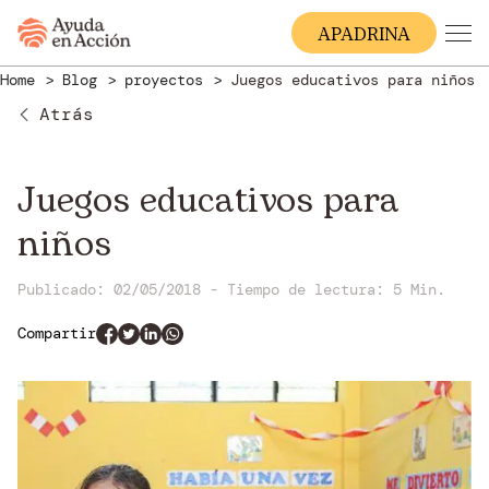
A
PADRINA
Home
Blog
proyectos
Juegos educativos para niños
Atrás
Juegos educativos para
niños
Publicado: 02/05/2018
-
Tiempo de lectura:
5 Min.
Compartir