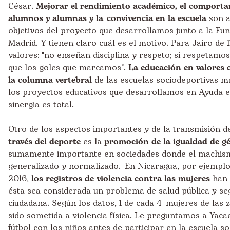
César.
Mejorar el rendimiento académico, el comporta
alumnos y alumnas y la convivencia en la escuela
son a
objetivos del proyecto que desarrollamos junto a la Fu
Madrid. Y tienen claro cuál es el motivo. Para Jairo de 1
valores: "no enseñan disciplina y respeto; si respetamo
que los goles que marcamos".
La educación en valores c
la columna vertebral
de las escuelas sociodeportivas ma
los proyectos educativos que desarrollamos en Ayuda e
sinergia es total.
Otro de los aspectos importantes y de la transmisión 
través del deporte
es la
promoción de la igualdad de g
sumamente importante en sociedades donde el machis
generalizado y normalizado. En Nicaragua, por ejemplo,
2016,
los registros de violencia contra las mujeres
han 
ésta sea considerada un problema de salud pública y se
ciudadana. Según los datos, 1 de cada 4 mujeres de las 
sido sometida a violencia física. Le preguntamos a Yacae
fútbol con los niños antes de participar en la escuela so