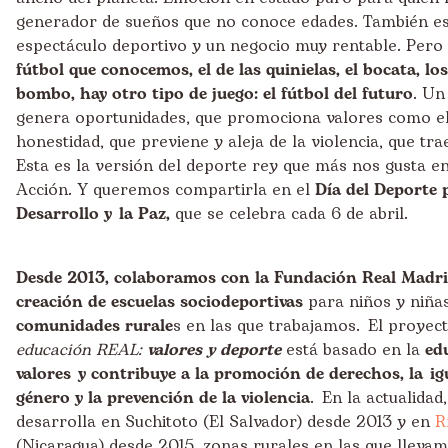
generador de sueños que no conoce edades. También e
espectáculo deportivo y un negocio muy rentable. Pero
fútbol que conocemos, el de las quinielas, el bocata, lo
bombo, hay otro tipo de juego: el fútbol del futuro
. Un
genera oportunidades, que promociona valores como el
honestidad, que previene y aleja de la violencia, que tr
Esta es la versión del deporte rey que más nos gusta e
Acción. Y queremos compartirla en el
Día del Deporte 
Desarrollo y la Paz
,
que se celebra cada 6 de abril.
Desde 2013, colaboramos con la Fundación Real Madrid
creación de escuelas sociodeportivas
para niños y niña
comunidades rurale
s en las que trabajamos. El proyec
educación REAL:
valores y deporte
está basado en la
ed
valores y contribuye a la promoción de derechos, la ig
género y la prevención de la violencia
. En la actualidad
desarrolla en Suchitoto (El Salvador) desde 2013 y en
R
(Nicaragua) desde 2015, zonas rurales en las que lleva