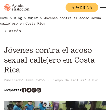
A
PADRINA
Home
Blog
Mujer
Jóvenes contra el acoso sexual
callejero en Costa Rica
Atrás
Jóvenes contra el acoso
sexual callejero en Costa
Rica
Publicado: 10/08/2022
-
Tiempo de lectura:
4 Min.
Compartir