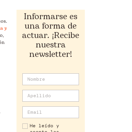
Informarse es
sos.
una forma de
a y
actuar. ¡Recibe
o,
nuestra
ón
newsletter!
l
He leído y
acepto las