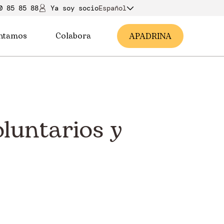
0 85 85 88
Ya soy soci
o
Español
ntamos
Colabora
A
PADRINA
luntarios y