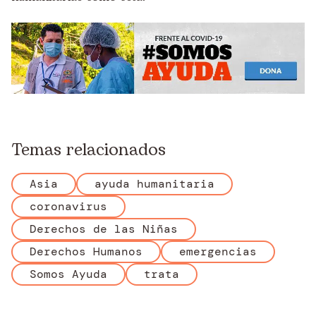
Temas relacionados
Asia
ayuda humanitaria
coronavirus
Derechos de las Niñas
Derechos Humanos
emergencias
Somos Ayuda
trata