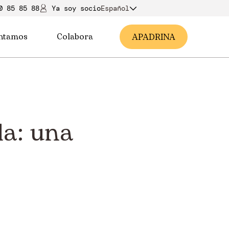
0 85 85 88
Ya soy soci
o
Español
ntamos
Colabora
A
PADRINA
la: una