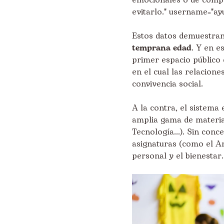
emocionales o de comp
evitarlo." username="ay
Estos datos demuestra
temprana edad
. Y en e
primer espacio público 
en el cual las relacion
convivencia social.
A la contra, el sistema
amplia gama de materia
Tecnología...). Sin con
asignaturas (como el Art
personal y el bienestar.