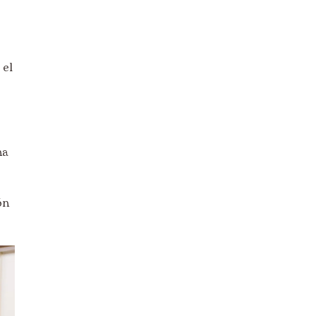
 el
na
ón