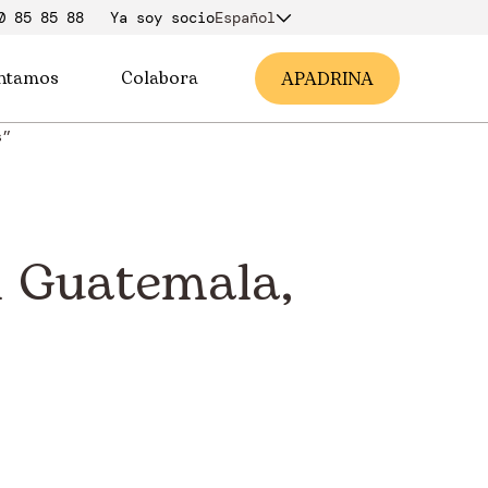
0 85 85 88
Ya soy soci
o
Español
ntamos
Colabora
A
PADRINA
s”
n Guatemala,