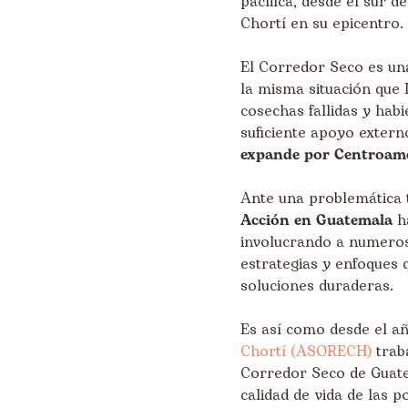
pacífica, desde el sur d
Chortí en su epicentro.
El Corredor Seco es un
la misma situación que 
cosechas fallidas y habi
suficiente apoyo extern
expande por Centroamé
Ante una problemática 
Acción en Guatemala
ha
involucrando a numeroso
estrategias y enfoques 
soluciones duraderas.
Es así como desde el a
Chortí (ASORECH)
trab
Corredor Seco de Guate
calidad de vida de las p