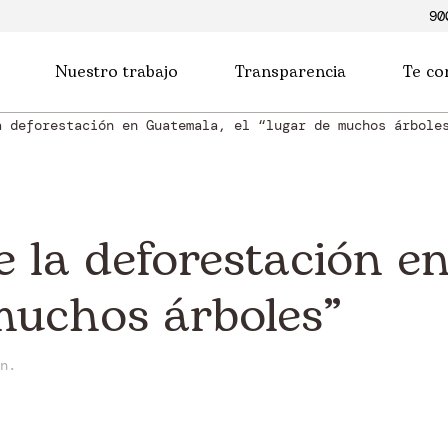
90
Nuestro trabajo
Transparencia
Te co
a deforestación en Guatemala, el “lugar de muchos árbole
e la deforestación e
 muchos árboles”
n.