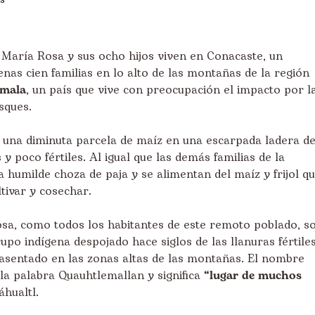
 María Rosa y sus ocho hijos viven en Conacaste, un
as cien familias en lo alto de las montañas de la región
emala
, un país que vive con preocupación el impacto por l
sques.
a una diminuta parcela de maíz en una escarpada ladera d
 poco fértiles. Al igual que las demás familias de la
 humilde choza de paja y se alimentan del maíz y frijol qu
tivar y cosechar.
osa, como todos los habitantes de este remoto poblado, s
rupo indígena despojado hace siglos de las llanuras fértile
reasentado en las zonas altas de las montañas. El nombre
la palabra Quauhtlemallan y significa
“lugar de muchos
áhualtl.