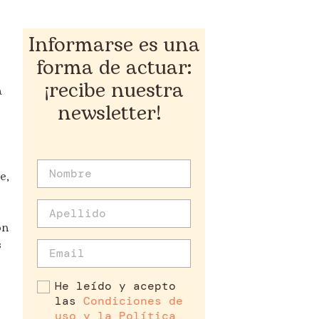
Informarse es una
forma de actuar:
¡recibe nuestra
a
newsletter!
e
e,
on
s
He leído y acepto
las
Condiciones de
uso y la Política