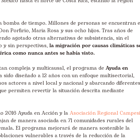
e México hasta el norte de Costa Rica, estando la región
a bomba de tiempo. Millones de personas se encuentran 
Don Porfirio, Maria Rosa y sus ocho hijos. Tras años de
endo agotado otras alternativas de subsistencia, sin el
o y sin perspectivas,
la migración por causas climáticas s
rica como nunca antes se había visto.
tan compleja y multicausal, el programa de
Ayuda en
 sido diseñado a 12 años con un enfoque multisectorial,
s actores a nivel local y nacional y abarcando diferente
que permiten revertir la situación descrita mediante
ño 2016 Ayuda en Acción y la
Asociación Regional Campes
ajan de manera asociada en 71 comunidades rurales del
mala. El programa mejorará de manera sostenible la
oblaciones vulnerables a través de la reducción de la