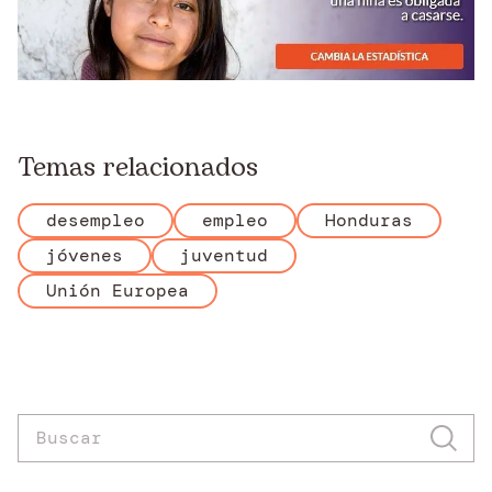
Temas relacionados
desempleo
empleo
Honduras
jóvenes
juventud
Unión Europea