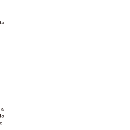
ta
y
 a
do
be