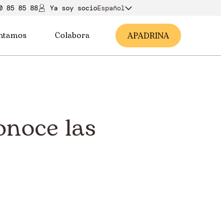
0 85 85 88
Ya soy soci
o
Español
ntamos
Colabora
A
PADRINA
onoce las