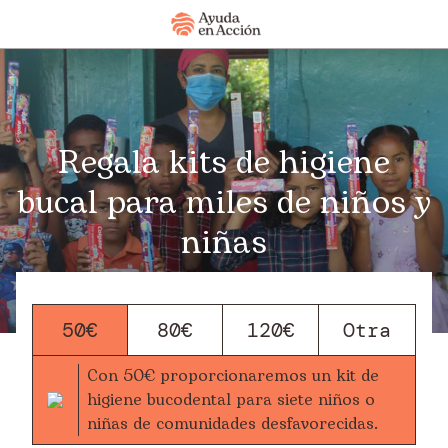
Regala kits de higiene
bucal para miles de niños y
niñas
50€
80€
120€
Con 50€ proporcionaremos un kit de
higiene bucodental para siete niños o
niñas de comunidades desfavorecidas.