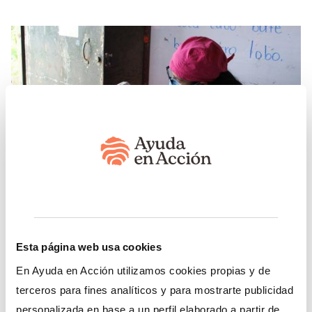
Miles de niños necesitan ayuda
Esta página web usa cookies
En Honduras, miles de niños y niñas no tienen acceso
En Ayuda en Acción utilizamos cookies propias y de
a cuidados médicos básicos. La falta de condiciones
terceros para fines analíticos y para mostrarte publicidad
sanitarias adecuadas ha provocado una alta
incidencia de enfermedades prevenibles, como las
personalizada en base a un perfil elaborado a partir de