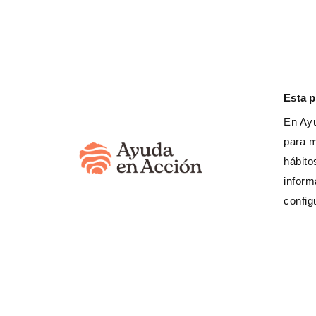
Los actores, Marta
para poner en val
Esta 
M
En Ayu
para m
La
hábito
p
inform
config