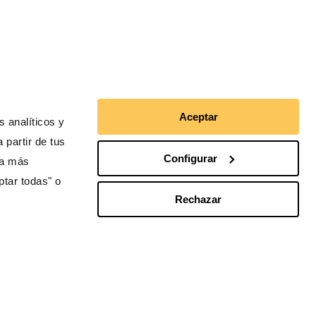
 suman a la campaña
uda en Acción como
Aceptar
Miguel Angel Muñoz
 analíticos y
 partir de tus
Yo la tuve con el papel que
Configurar
ra más
me permitió dar un paso
ptar todas" o
adelante.
Rechazar