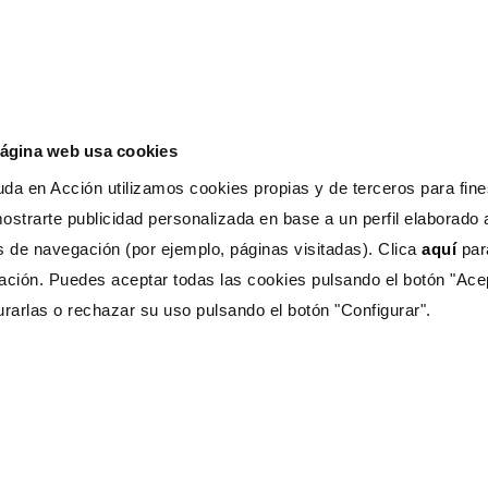
 Hazas y Miguel Ángel Muñoz, se
or y visibilizar el trabajo de Ay
generador de oportunidades.
página web usa cookies
arta Hazas
da en Acción utilizamos cookies propias y de terceros para fines
ostrarte publicidad personalizada en base a un perfil elaborado a
 mía fue el papel de
s de navegación (por ejemplo, páginas visitadas). Clica
aquí
pa
rofesora en un internado.
ación. Puedes aceptar todas las cookies pulsando el botón "Ace
urarlas o rechazar su uso pulsando el botón "Configurar".