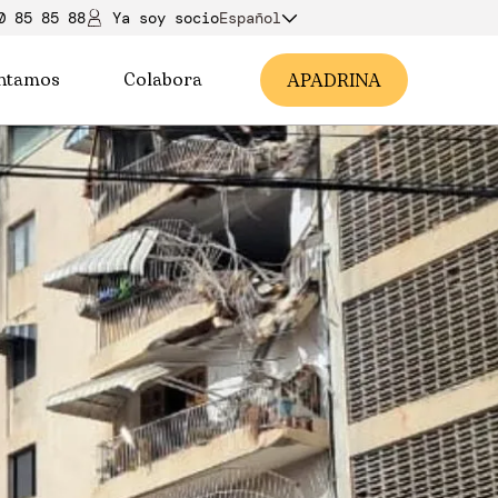
0 85 85 88
Ya soy soci
o
Español
ntamos
Colabora
A
PADRINA