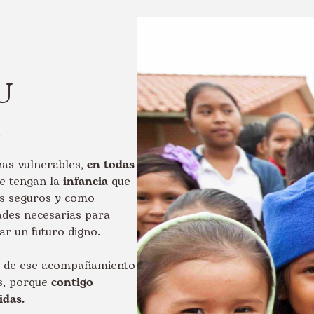
U
d
nas vulnerables,
en todas
ue tengan la
infancia
que
s seguros y como
ades necesarias para
r un futuro digno.
de ese acompañamiento
s, porque
contigo
idas.