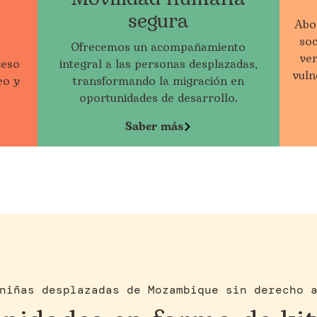
segura
Abo
so
Ofrecemos un acompañamiento
ve
ceso
integral a las personas desplazadas,
vuln
eo y
transformando la migración en
oportunidades de desarrollo.
Saber más
niñas desplazadas de Mozambique sin derecho 