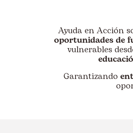
Ayuda en Acción s
oportunidades de f
vulnerables desde
educaci
Garantizando
ent
opo