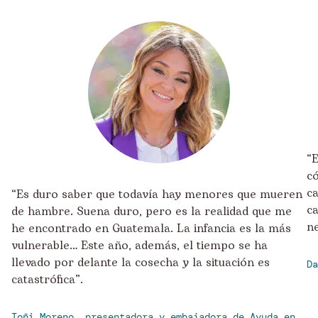
“
c
c
“Es duro saber que todavía hay menores que mueren
c
de hambre. Suena duro, pero es la realidad que me
ne
he encontrado en Guatemala. La infancia es la más
vulnerable… Este año, además, el tiempo se ha
llevado por delante la cosecha y la situación es
Da
catastrófica”.
Toñi Moreno, presentadora y embajadora de Ayuda en