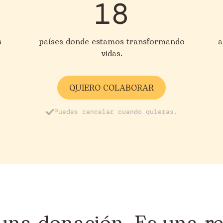
18
s
países donde estamos transformando
a
vidas.
QUIERO COLABORAR
Puedes cancelar cuando quieras.