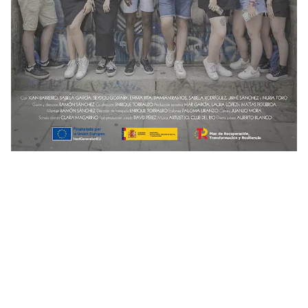
Sinopsis
Xian y Sabela son de Galicia. Seydou y Nuria de
Extremadura. Comparten vértigos, sueños e
incertidumbres y han pasado por eMprende. Han
escuchado demasiadas veces que "los jóvenes de
ahora no sabéis lo que queréis" pero son parte de
una generación que reivindica la importancia de la