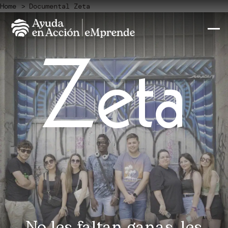
Home
Documental Zeta
Zeta
No les faltan ganas, les