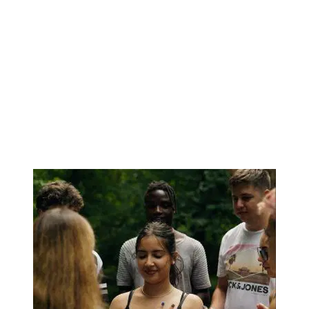
Beltrán / Esteban De Bergia
Peralta / Juan Enrique Serra
Unzueta © Warner Chappell Music
Spain, S.A.U.
Artlist
Área de prensa