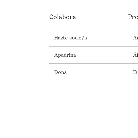
Colabora
Pro
Hazte socio/a
A
Apadrina
Áf
Dona
E