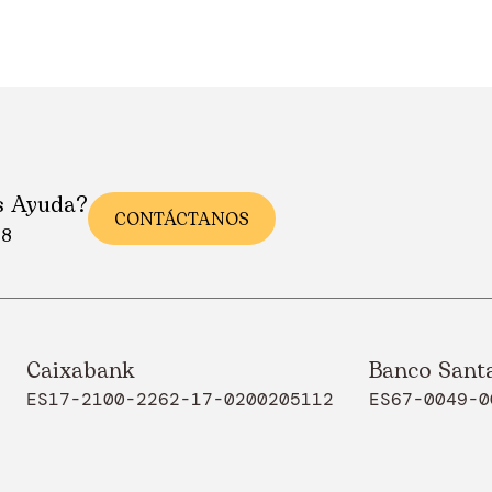
s Ayuda?
CONTÁCTANOS
88
Caixabank
Banco Sant
ES17-2100-2262-17-0200205112
ES67-0049-0