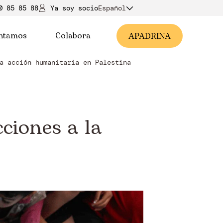
0 85 85 88
Ya soy soci
o
Español
ntamos
Colabora
A
PADRINA
a acción humanitaria en Palestina
cciones a la