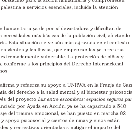
e obstáculo para la acción humanitaria y comprometen
alestina a servicios esenciales, incluida la atención
n humanitaria ya de por sí devastadora y dificultan de
as necesidades más básicas de la población civil, afectando
cia. Esta situación se ve aún más agravada en el contexto
los vientos y las lluvias, que empeoran las ya precarias
n extremadamente vulnerable. La protección de niñas y
a, conforme a los principios del Derecho Internacional
nos.
eafirma y refuerza su apoyo a UNRWA en la Franja de Gaz
ía del derecho a la salud mental y al bienestar psicosocia
avés del proyecto
Luz entre escombros: espacios seguros pa
nanciado por Ayuda en Acción, ya se ha capacitado a 340
aje del trauma emocional, se han puesto en marcha 82
y apoyo psicosocial y cientos de niñas y niños están
ales y recreativas orientadas a mitigar el impacto del