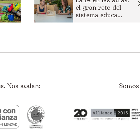
La IA en las aulas:
el gran reto del
sistema educa...
. Nos avalan:
Somos 