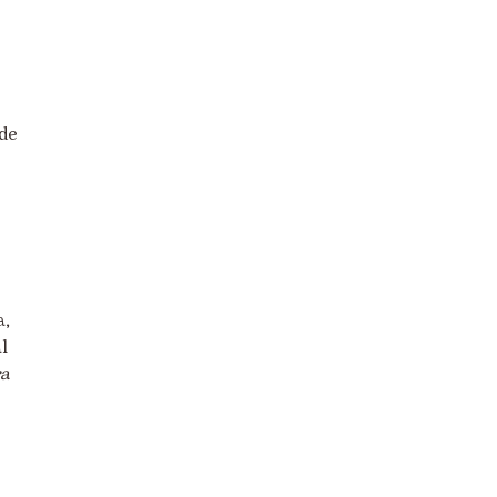
 de
a,
l
ra