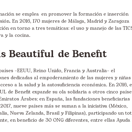
onación se emplea en promover la formación e inserción
usión. En 2016, 170 mujeres de Málaga, Madrid y Zaragoza
ón en torno a tres temáticas: el uso y manejo de las TIC
ra y la cocina.
is Beautiful de Benefit
aíses –EEUU, Reino Unido, Francia y Australia– el
iones dedicadas al empoderamiento de las mujeres y niñas
ceso a la salud y la autosuficiencia económica. En 2016, e
 de Benefit expande su ola solidaria a otros cinco paíse
Emiratos Árabes; en España, las fundaciones beneficiarias
2017, nueve países más se suman a la iniciativa (México,
alia, Nueva Zelanda, Brasil y Filipinas), participando un tot
nte, en beneficio de 30 ONG diferentes, entre ellas Ayuda