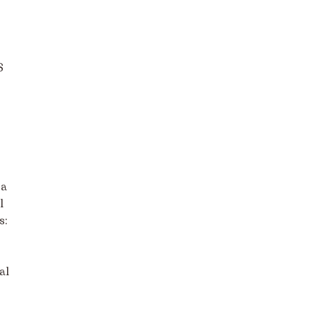
S
 a
l
s:
al