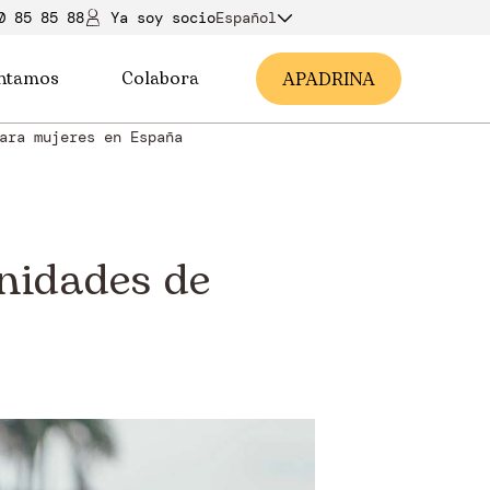
0 85 85 88
Ya soy soci
o
Español
ntamos
Colabora
A
PADRINA
ara mujeres en España
unidades de