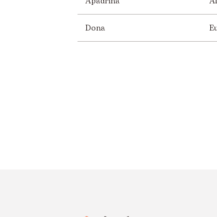
Apadrina
Áf
Dona
E