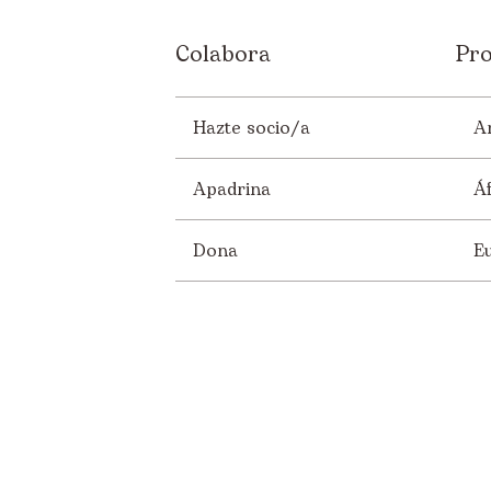
Colabora
Pro
Hazte socio/a
A
Apadrina
Áf
Dona
E