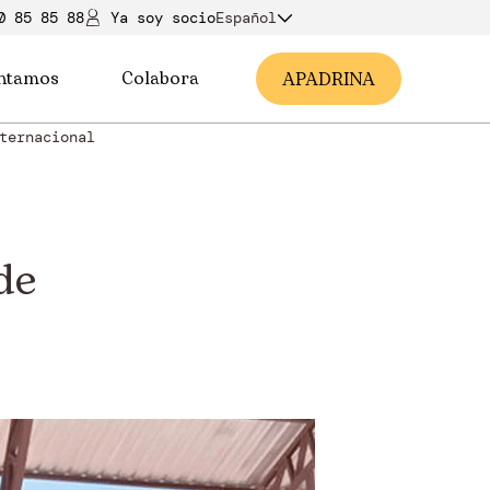
0 85 85 88
Ya soy soci
o
Español
ntamos
Colabora
A
PADRINA
ternacional
de