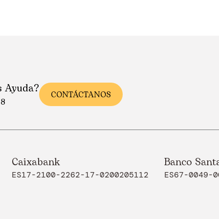
s Ayuda?
CONTÁCTANOS
88
Caixabank
Banco Sant
ES17-2100-2262-17-0200205112
ES67-0049-0