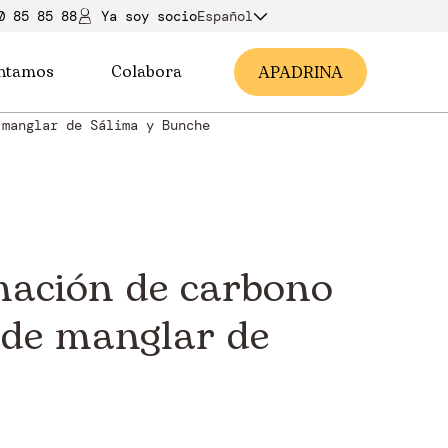
0 85 85 88
Ya soy soci
o
Español
ntamos
Colabora
A
PADRINA
 manglar de Sálima y Bunche
imación de carbono
 de manglar de