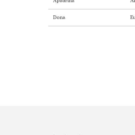
Apadrina
Áf
Dona
E