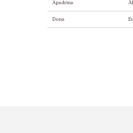
Apadrina
Áf
Dona
E