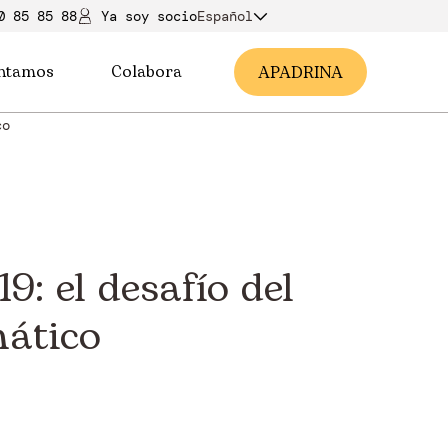
0 85 85 88
Ya soy soci
o
Español
ntamos
Colabora
A
PADRINA
co
: el desafío del
mático