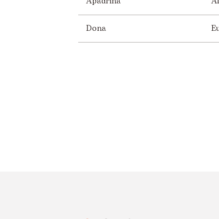
Apadrina
Áf
Dona
E