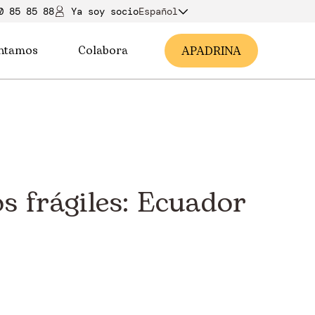
0 85 85 88
Ya soy soci
o
Español
ntamos
Colabora
A
PADRINA
s frágiles: Ecuador