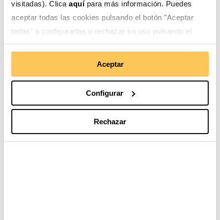
participantes han podido generar redes de oportu...
visitadas). Clica
aquí
para más información. Puedes
aceptar todas las cookies pulsando el botón "Aceptar
Leer más
todas" o configurarlas o rechazar su uso pulsando el
botón "Configurar".
Aceptar
Configurar
Rechazar
Connecting Drops: empresas con propósito