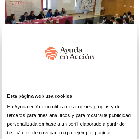
Activa Joven Gijón: nuevas oportunidades
laborales para la juventud con Ayuda en
Acción
Esta página web usa cookies
20/04/2026
En Ayuda en Acción utilizamos cookies propias y de
terceros para fines analíticos y para mostrarte publicidad
Ayuda en Acción ha organizado Activa Joven Gijón,
un evento que ha reunido a jóvenes, empresas,
personalizada en base a un perfil elaborado a partir de
entidades y administraciones públicas. En él, los y las
tus hábitos de navegación (por ejemplo, páginas