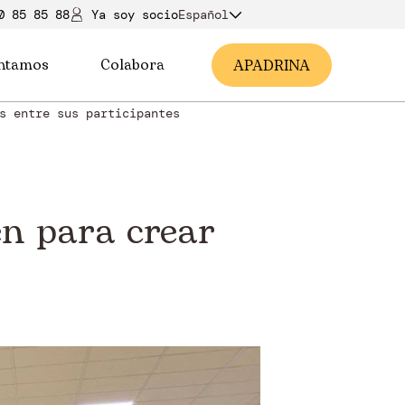
0 85 85 88
Ya soy soci
o
Español
ntamos
Colabora
A
PADRINA
s entre sus participantes
n para crear