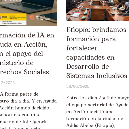
Etiopía: brindamos
rmación de IA en
formación para
uda en Acción,
fortalecer
n el apoyo del
capacidades en
nisterio de
Desarrollo de
rechos Sociales
Sistemas Inclusivos
12/2025
26/05/2025
IA forma parte de
Entre los días 7 y 9 de mayo
stro día a día. Y en Ayuda
el equipo sectorial de Ayuda
Acción hemos decidido
en Acción facilitó una
orporarla con una
formación en la ciudad de
mación de Inteligencia
Addis Abeba (Etiopía),
ificial. Aunque esta