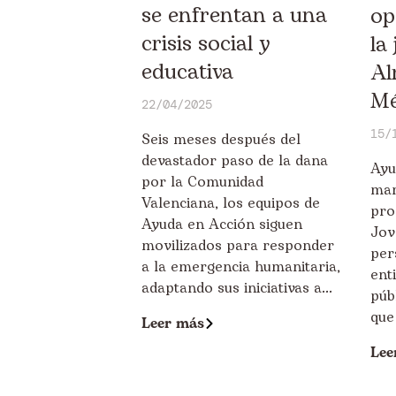
se enfrentan a una
op
crisis social y
la
educativa
Al
Mé
22/04/2025
15/
Seis meses después del
devastador paso de la dana
Ayu
por la Comunidad
mar
Valenciana, los equipos de
pro
Ayuda en Acción siguen
Jov
movilizados para responder
per
a la emergencia humanitaria,
ent
adaptando sus iniciativas a...
púb
que
Leer más
Lee