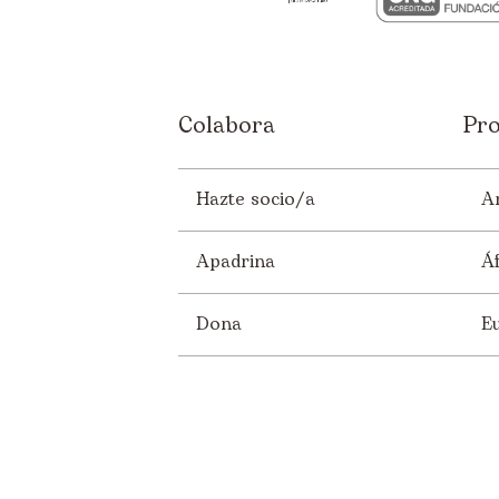
Colabora
Pro
Hazte socio/a
A
Apadrina
Áf
Dona
E