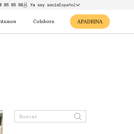
0 85 85 88
Ya soy soci
o
Español
ntamos
Colabora
A
PADRINA