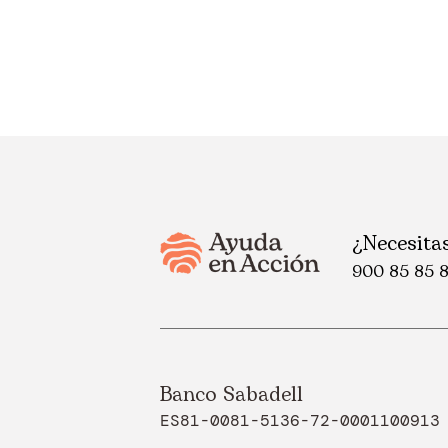
¿Necesita
900 85 85 
Banco Sabadell
ES81-0081-5136-72-0001100913