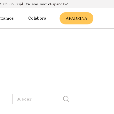
0 85 85 88
Ya soy soci
o
Español
ntamos
Colabora
A
PADRINA