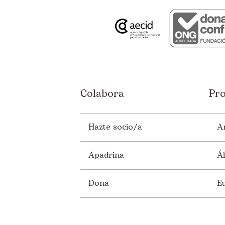
Colabora
Pro
Hazte socio/a
A
Apadrina
Áf
Dona
E