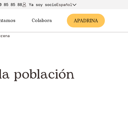
0 85 85 88
Ya soy soci
o
Español
ntamos
Colabora
A
PADRINA
orena
la población