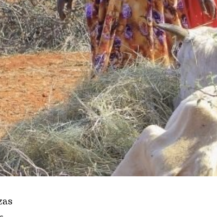
zas
s