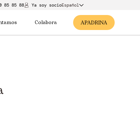
0 85 85 88
Ya soy soci
o
Español
ntamos
Colabora
A
PADRINA
a