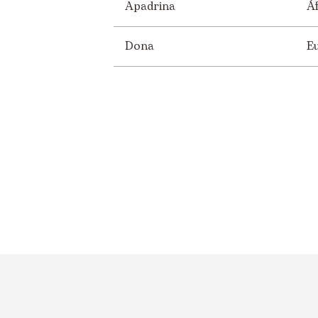
Apadrina
Áf
Dona
E