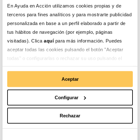
CLIMA REC: el nuevo concurso de vídeos de
En Ayuda en Acción utilizamos cookies propias y de
Ayuda en Acción
terceros para fines analíticos y para mostrarte publicidad
personalizada en base a un perfil elaborado a partir de
20/06/2024
tus hábitos de navegación (por ejemplo, páginas
Desde hoy y hasta el próximo 22 de julio, Ayuda en
visitadas). Clica
aquí
para más información. Puedes
Acción organiza el concurso de vídeo CLIMA REC
aceptar todas las cookies pulsando el botón "Aceptar
para fomentar el compromiso activo de la juventud
todas" o configurarlas o rechazar su uso pulsando el
ante la crisis climática. Podrán participar jóvenes ...
botón "Configurar".
Leer más
Aceptar
Configurar
Rechazar