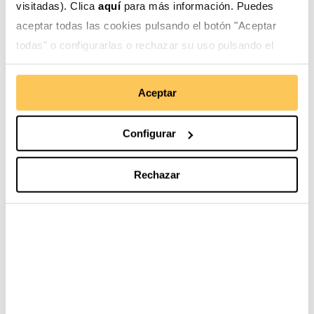
Qualification en Madrid. Esta iniciativa estratégica
visitadas). Clica
aquí
para más información. Puedes
consolida nuestra apuesta por la colaborac...
aceptar todas las cookies pulsando el botón "Aceptar
Leer más
todas" o configurarlas o rechazar su uso pulsando el
botón "Configurar".
Aceptar
Configurar
Rechazar