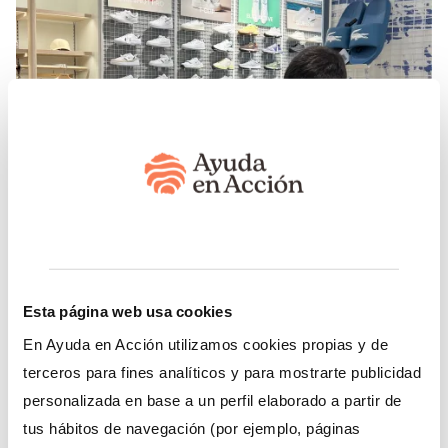
Nueva alianza con Lacoste para impulsar el
Esta página web usa cookies
talento joven en el sector retail
En Ayuda en Acción utilizamos cookies propias y de
24/06/2026
terceros para fines analíticos y para mostrarte publicidad
El pasado 6 de junio se celebró la jornada de clausura
personalizada en base a un perfil elaborado a partir de
de la primera edición del programa Lacoste Retail
tus hábitos de navegación (por ejemplo, páginas