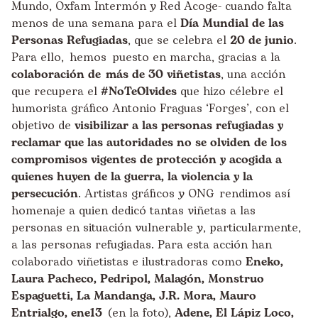
Mundo, Oxfam Intermón y Red Acoge- cuando falta
menos de una semana para el
Día Mundial de las
Personas Refugiadas
, que se celebra el
20 de junio
.
Para ello, hemos puesto en marcha, gracias a la
colaboración de más de 30 viñetistas
, una acción
que recupera el
#NoTeOlvides
que hizo célebre el
humorista gráfico Antonio Fraguas ‘Forges’, con el
objetivo de
visibilizar a las personas refugiadas y
reclamar que las autoridades no se olviden de los
compromisos vigentes de protección y acogida a
quienes huyen de la guerra, la violencia y la
persecución
. Artistas gráficos y ONG rendimos así
homenaje a quien dedicó tantas viñetas a las
personas en situación vulnerable y, particularmente,
a las personas refugiadas. Para esta acción han
colaborado viñetistas e ilustradoras como
Eneko,
Laura Pacheco, Pedripol, Malagón, Monstruo
Espaguetti, La Mandanga, J.R. Mora, Mauro
Entrialgo, ene13
(en la foto),
Adene, El Lápiz Loco,