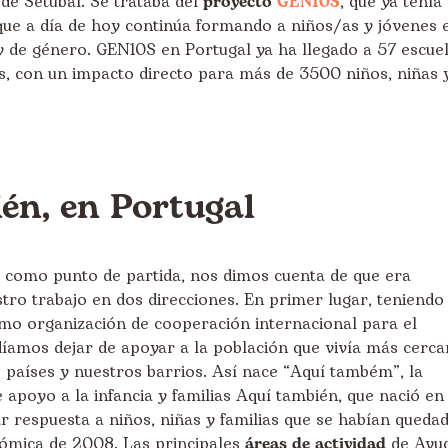
 de Setúbal. Se trataba del
proyecto
GEN10S
, que ya tenía
que a día de hoy continúa formando a niños/as y jóvenes 
y de género. GEN10S en Portugal ya ha llegado a 57 escue
ís, con un impacto directo para más de 3500 niños, niñas 
én, en Portugal
como punto de partida, nos dimos cuenta de que era
stro trabajo en dos direcciones. En primer lugar, teniendo
o organización de cooperación internacional para el
íamos dejar de apoyar a la población que vivía más cerca
 países y nuestros barrios. Así nace “Aquí também”, la
 apoyo a la infancia y familias Aquí también, que nació en
 respuesta a niños, niñas y familias que se habían queda
onómica de 2008. Las principales
áreas de actividad
de Ayu