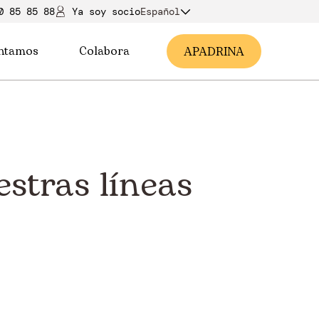
0 85 85 88
Ya soy soci
o
Español
ntamos
Colabora
A
PADRINA
stras líneas