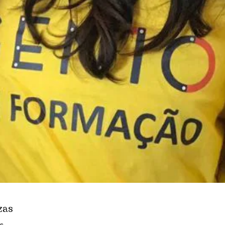
zas
s