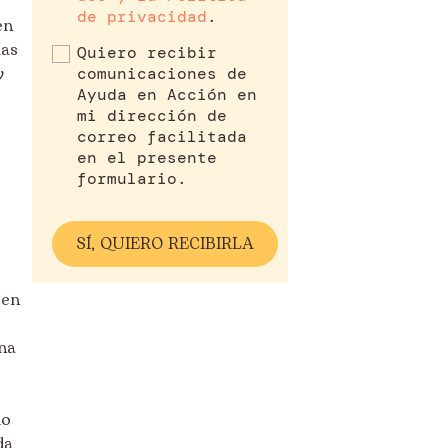
de privacidad
.
en
las
Quiero recibir
y
comunicaciones de
Ayuda en Acción en
mi dirección de
correo facilitada
en el presente
formulario.
 en
na
do
da