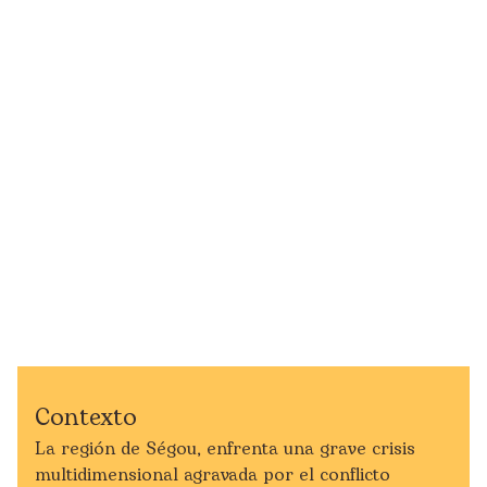
Contexto
La región de
Ségou
, enfrenta una grave crisis
multidimensional agravada por el conflicto