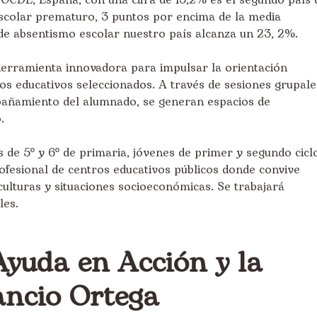
a
OCDE
, España, con una cifra de 13,2% es el segundo país 
scolar prematuro, 3 puntos por encima de la media
 de absentismo escolar nuestro país alcanza un 23, 2%.
herramienta innovadora para impulsar la orientación
ros educativos seleccionados. A través de sesiones grupale
mpañamiento del alumnado, se generan espacios de
.
s de 5º y 6º de primaria, jóvenes de primer y segundo cicl
fesional de centros educativos públicos donde convive
culturas y situaciones socioeconómicas. Se trabajará
les.
Ayuda en Acción y la
ncio Ortega