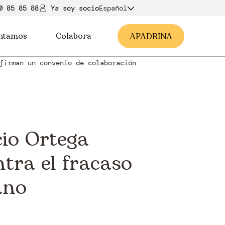
0 85 85 88
Ya soy soci
o
Español
ntamos
Colabora
A
PADRINA
firman un convenio de colaboración
io Ortega
tra el fracaso
ano