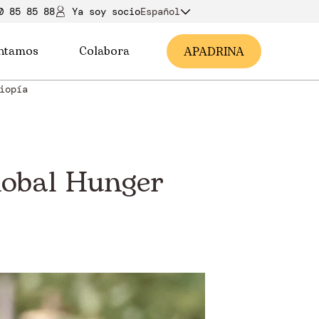
0 85 85 88
Ya soy soci
o
Español
ntamos
Colabora
A
PADRINA
iopía
lobal Hunger