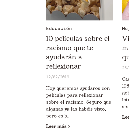
Educación
Mu
10 películas sobre el
Vi
racismo que te
m
ayudarán a
qu
reflexionar
23/
12/02/2019
Ca
198
Hoy queremos ayudaros con
go
películas para reflexionar
in
sobre el racismo. Seguro que
soc
algunas ya las habéis visto,
pero es b...
Le
Leer más