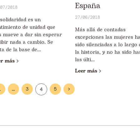
España
07/2018
27/06/2018
solidaridad es un
ntimiento de unidad que
Más allá de contadas
s mueve a dar sin esperar
excepciones las mujeres h
ibir nada a cambio. Se
sido silenciadas a lo largo 
ta de la base de...
la historia, y no ha sido ha
las últi...
er más
Leer más
1
…
3
5
>
4