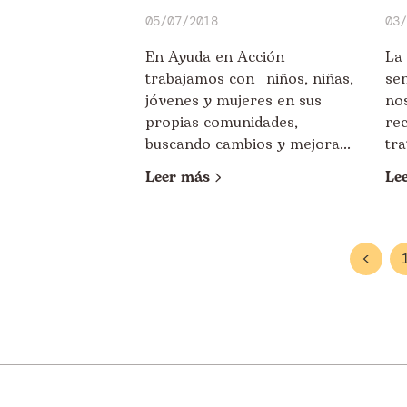
05/07/2018
03/
En Ayuda en Acción
La 
trabajamos con niños, niñas,
se
jóvenes y mujeres en sus
no
propias comunidades,
rec
buscando cambios y mejora...
tra
Leer más
Le
<