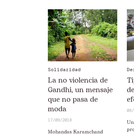
Solidaridad
De
La no violencia de
Ti
Gandhi, un mensaje
de
que no pasa de
ef
moda
08/
17/09/2018
Un
pr
Mohandas Karamchand