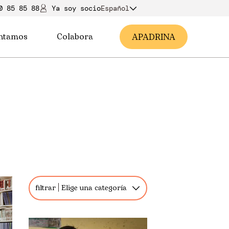
0 85 85 88
Ya soy soci
o
Español
ntamos
Colabora
A
PADRINA
filtrar
Elige una categoría
Todos