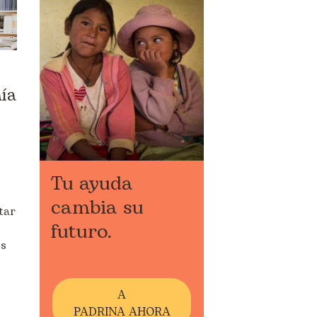
Destacados
Apadrinamiento
Ayuda Humanitaria
ía
Derechos Humanos
Educación
Tu ayuda
Empleo
cambia su
tar
Empresas
futuro.
es
España
Infancia
A
PADRINA AHORA