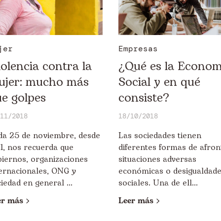
jer
Empresas
olencia contra la
¿Qué es la Econom
ujer: mucho más
Social y en qué
e golpes
consiste?
11/2018
18/10/2018
da 25 de noviembre, desde
Las sociedades tienen
1, nos recuerda que
diferentes formas de afron
biernos, organizaciones
situaciones adversas
ternacionales, ONG y
económicas o desigualdad
iedad en general ...
sociales. Una de ell...
er más
Leer más