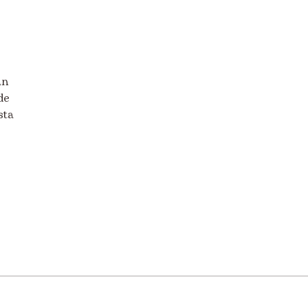
an
de
sta