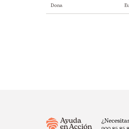
Dona
E
¿Necesita
900 85 85 