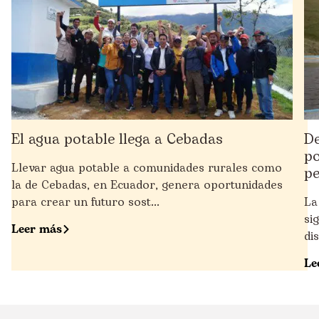
El agua potable llega a Cebadas
De
po
Llevar agua potable a comunidades rurales como
pe
la de Cebadas, en Ecuador, genera oportunidades
para crear un futuro sost...
La
si
Leer más
di
Le