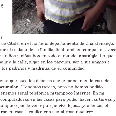
 5
os
o de Citalá, en el norteño departamento de Chalatenango.
or el cuidado de su familia, Saúl también comparte a vec
os niños y niñas hoy en todo el mundo:
nostalgia
. Lo que
lir a la calle, jugar en los parques, ver a sus amigos e
 los padrinos y madrinas de su comunidad.
enta que hace los deberes que le mandan en la escuela,
 acumulan
. “Tenemos tareas, pero no hemos podido
tenemos señal telefónica ni tampoco Internet. En mi
omputadoras en las casas para poder hacer las tareas y
tampoco puede venir porque vive lejos… ¡y, además, él
arse en casa!”, explica con asombrosa madurez.