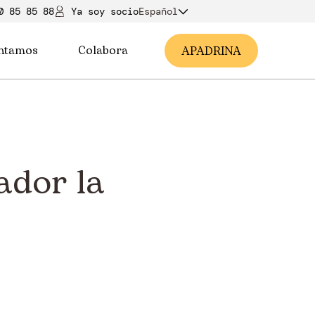
0 85 85 88
Ya soy soci
o
Español
ntamos
Colabora
A
PADRINA
ador la