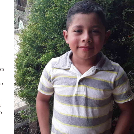
a
en
ro
a
s
o