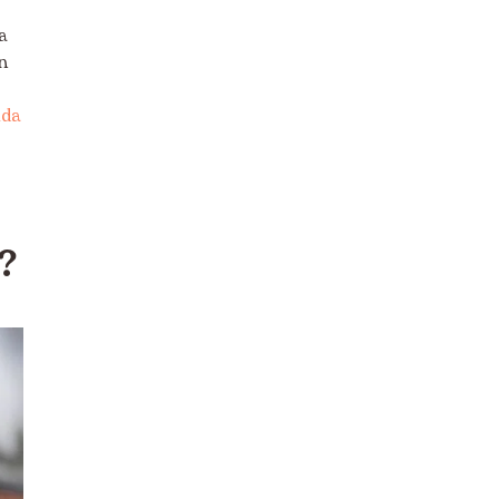
a
n
s
da
?