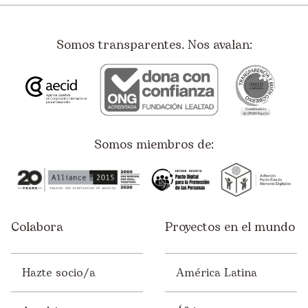
Destacados
Somos transparentes. Nos avalan:
Apadrinamiento
Ayuda Humanitaria
Derechos Humanos
Educación
Somos miembros de:
Empleo
Empresas
España
Colabora
Proyectos en el mundo
Infancia
Juventud
Hazte socio/a
América Latina
Mujer