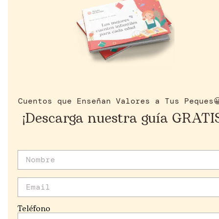
Ayuda Humanitaria
Derechos Humanos
Educación
Empleo
Empresas
Cuentos que Enseñan Valores a Tus Peques
España
¡Descarga nuestra guía GRATI
Infancia
Juventud
Mujer
Solidaridad
Sostenibilidad
Teléfono
Voluntariado/ONsiders