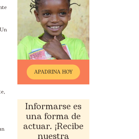
nte
 Un
A
PADRINA HOY
te,
Informarse es
una forma de
actuar. ¡Recibe
un
nuestra