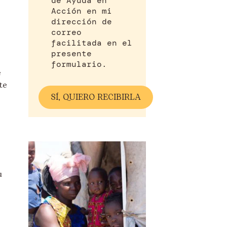
de Ayuda en
Acción en mi
dirección de
correo
facilitada en el
presente
formulario.
e
te
u