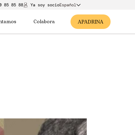
0 85 85 88
Ya soy soci
o
Español
ntamos
Colabora
A
PADRINA