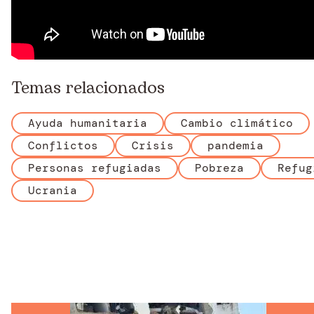
Temas relacionados
Ayuda humanitaria
Cambio climático
Conflictos
Crisis
pandemia
Personas refugiadas
Pobreza
Refug
Ucrania