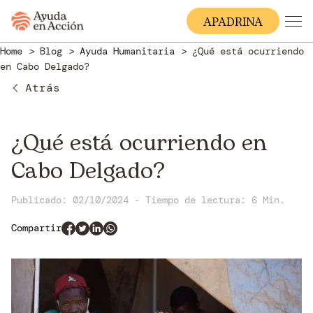
A
PADRINA
Home
Blog
Ayuda Humanitaria
¿Qué está ocurriendo
en Cabo Delgado?
Atrás
¿Qué está ocurriendo en
Cabo Delgado?
Publicado: 02/10/2024
-
Tiempo de lectura:
6 Min.
Compartir