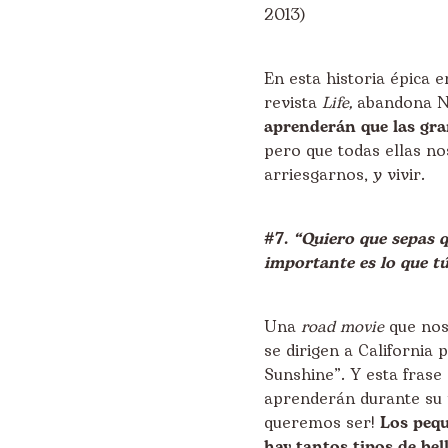
2013)
En esta historia épica e
revista
Life,
abandona Nu
aprenderán que las gra
pero que todas ellas no
arriesgarnos, y vivir.
#7.
“Quiero que sepas q
importante es lo que tú
Una
road movie
que nos 
se dirigen a California
Sunshine”. Y esta frase
aprenderán durante su 
queremos ser!
Los pequ
hay tantos tipos de be