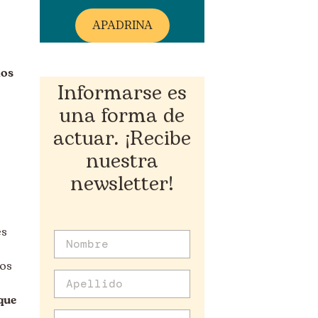
A
PADRINA
ños
Informarse es
una forma de
actuar. ¡Recibe
nuestra
newsletter!
es
jos
que