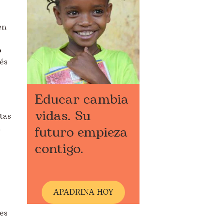
en
o
és
Educar cambia
vidas. Su
tas
n
futuro empieza
contigo.
A
PADRINA HOY
es