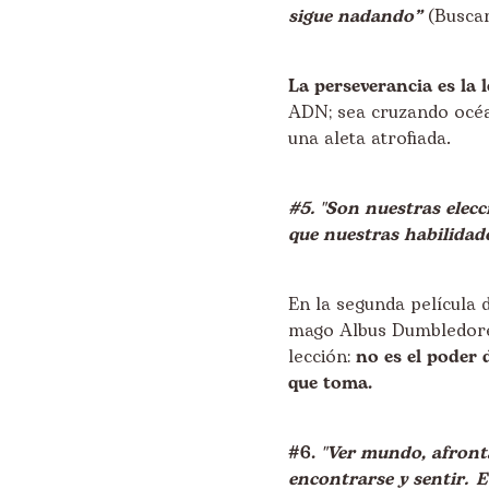
sigue nadando”
(Busca
La perseverancia es la 
ADN; sea cruzando océan
una aleta atrofiada.
#5. "Son nuestras elec
que nuestras habilidad
En la segunda película 
mago Albus Dumbledore 
lección:
no es el poder 
que toma.
#6.
"Ver mundo, afronta
encontrarse y sentir. Es