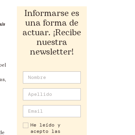
Informarse es
una forma de
aís
actuar. ¡Recibe
nuestra
newsletter!
bel
as,
He leído y
acepto las
de