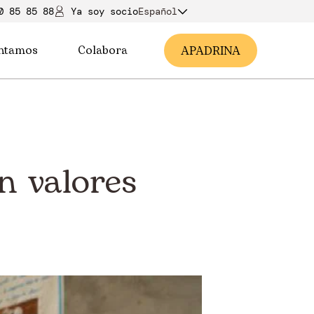
0 85 85 88
Ya soy soci
o
Español
ntamos
Colabora
A
PADRINA
n valores