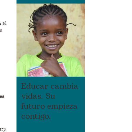
 el
n
Educar cambia
vidas. Su
es
futuro empieza
contigo.
tty
,