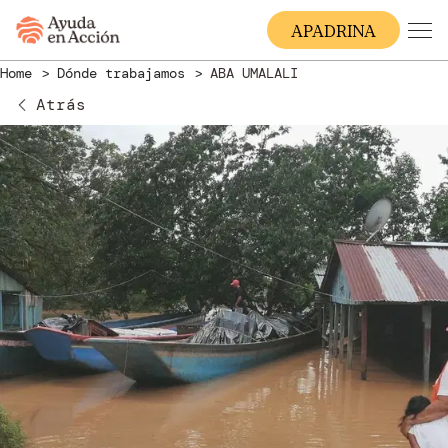
A
PADRINA
Home
Dónde trabajamos
ABA UMALALI
Atrás