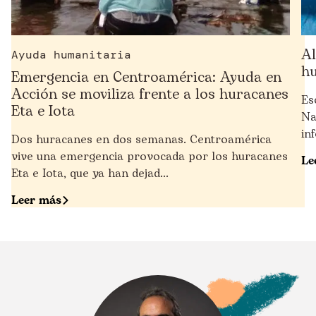
Al
Ayuda humanitaria
hu
Emergencia en Centroamérica: Ayuda en
Acción se moviliza frente a los huracanes
Es
Eta e Iota
Na
in
Dos huracanes en dos semanas. Centroamérica
vive una emergencia provocada por los huracanes
Le
Eta e Iota, que ya han dejad...
Leer más