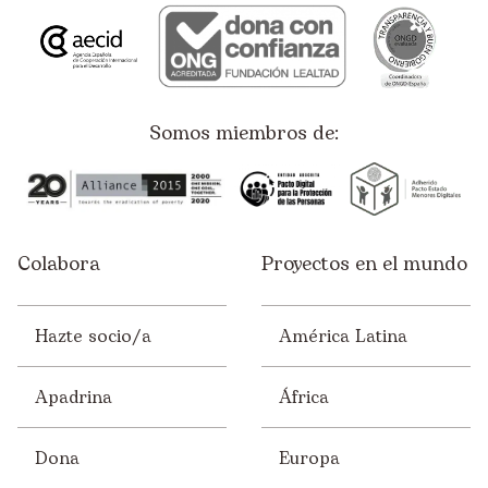
Ayuda Humanitaria
Derechos Humanos
Educación
Somos miembros de:
Empleo
Empresas
España
Colabora
Proyectos en el mundo
Infancia
Juventud
Hazte socio/a
América Latina
Mujer
Solidaridad
Apadrina
África
Sostenibilidad
Dona
Europa
Voluntariado/ONsiders